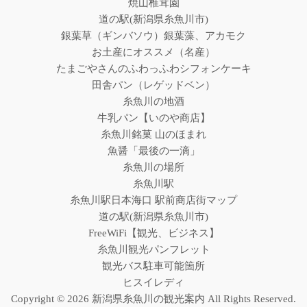
焼山椎茸園
道の駅(新潟県糸魚川市)
銀葉草（ギンバソウ）銀葉藻、アカモク
お土産にオススメ（名産）
たまごやさんのふわっふわシフォンケーキ
田舎パン（レゲッドベン）
糸魚川の地酒
牛乳パン【いのや商店】
糸魚川銘菓 山のほまれ
魚醤「最後の一滴」
糸魚川の場所
糸魚川駅
糸魚川駅日本海口 駅前商店街マップ
道の駅(新潟県糸魚川市)
FreeWiFi【観光、ビジネス】
糸魚川観光パンフレット
観光バス駐車可能箇所
ヒスイレディ
Copyright © 2026 新潟県糸魚川の観光案内 All Rights Reserved.