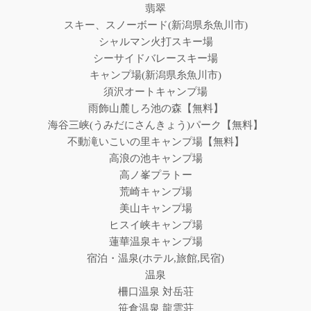
翡翠
スキー、スノーボード(新潟県糸魚川市)
シャルマン火打スキー場
シーサイドバレースキー場
キャンプ場(新潟県糸魚川市)
須沢オートキャンプ場
雨飾山麓しろ池の森【無料】
海谷三峡(うみだにさんきょう)パーク【無料】
不動滝いこいの里キャンプ場【無料】
高浪の池キャンプ場
高ノ峯プラトー
荒崎キャンプ場
美山キャンプ場
ヒスイ峡キャンプ場
蓮華温泉キャンプ場
宿泊・温泉(ホテル,旅館,民宿)
温泉
柵口温泉 対岳荘
笹倉温泉 龍雲荘