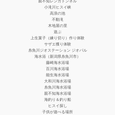
親不知レンガトンネル
小滝川ヒスイ峡
高浪の池
不動滝
木地屋の里
遊ぶ
上生菓子（練り切り）作り体験
サザエ獲り体験
糸魚川ジオステーション ジオパル
海水浴（新潟県糸魚川市）
藤崎海水浴場
百川海水浴場
能生海水浴場
大和川海水浴場
糸魚川海水浴場
親不知海水浴場
海釣り＆釣り船
ヒスイ探し
子供が遊べる場所