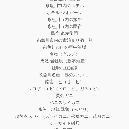
糸魚川市内のホテル
ホテル ジオパーク
糸魚川市内の旅館
糸魚川市内の民宿
民宿 彦左衛門
糸魚川市内の素泊まり宿一覧
糸魚川市内の車中泊場
名物（グルメ）
天然 岩牡蠣（親不知産）
牡蠣の豆知識
糸魚川名産「越の丸なす」
南蛮エビ（甘エビ）
クロザコエビ（ドロエビ、ガスエビ）
黄金ガニ
ベニズワイガニ
糸魚川地鶏 翠鶏（みどり）
越後本ズワイ（ズワイガニ、松葉ガニ、越前ガニ）
シーサイド磯貝