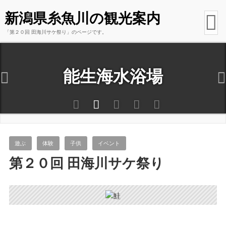
新潟県糸魚川の観光案内
「第２０回 田海川サケ祭り」のページです。
能生海水浴場
遊ぶ
体験
子供
イベント
第２０回 田海川サケ祭り