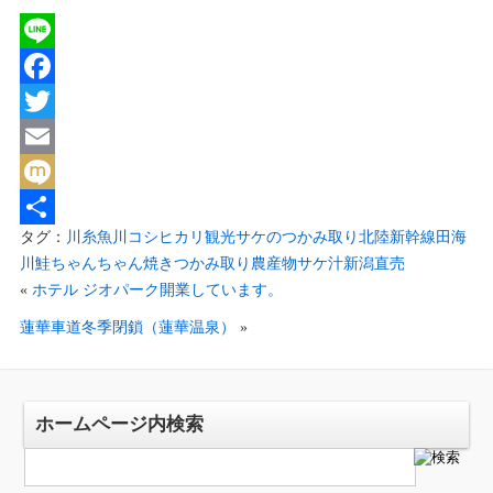
Line
Facebook
Twitter
Email
Mixi
タグ：
川
糸魚川
コシヒカリ
観光
サケのつかみ取り
北陸新幹線
田海
共
川
鮭
ちゃんちゃん焼き
つかみ取り
農産物
サケ汁
新潟
直売
有
«
ホテル ジオパーク開業しています。
蓮華車道冬季閉鎖（蓮華温泉）
»
ホームページ内検索